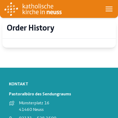
Order History
KONTAKT
Pastoralbüro des Sendungraums
Münsterplatz 16
41460 Neuss