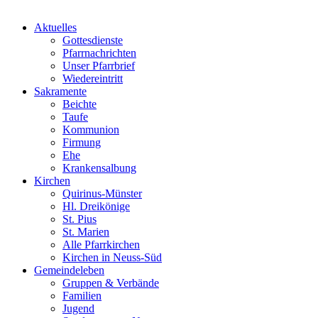
Aktuelles
Gottesdienste
Pfarrnachrichten
Unser Pfarrbrief
Wiedereintritt
Sakramente
Beichte
Taufe
Kommunion
Firmung
Ehe
Krankensalbung
Kirchen
Quirinus-Münster
Hl. Dreikönige
St. Pius
St. Marien
Alle Pfarrkirchen
Kirchen in Neuss-Süd
Gemeindeleben
Gruppen & Verbände
Familien
Jugend