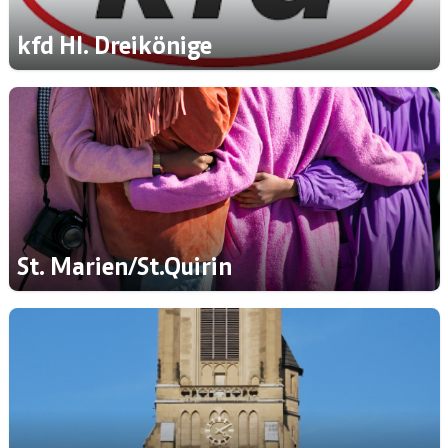
kfd Hl. Dreikönige
St. Marien/St.Quirin